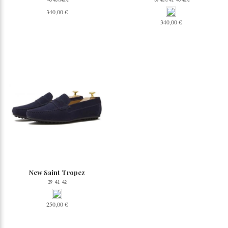
40
40 ½
46 ½
39
40 ½
41
46
46 ½
340,00 €
340,00 €
New Saint Tropez
39
41
42
250,00 €